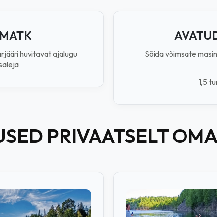
IMATK
AVATUD
arjääri huvitavat ajalugu
Sõida võimsate masin
saleja
1,5 t
USED PRIVAATSELT OM