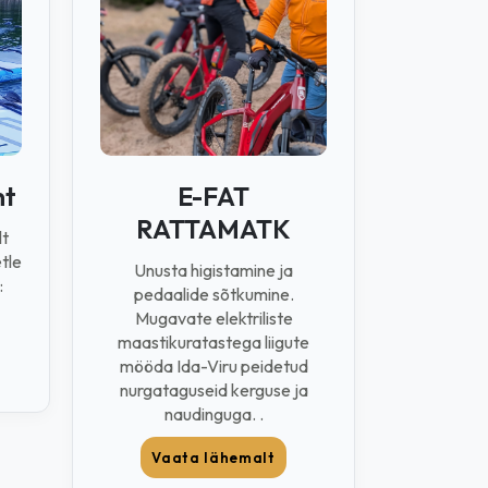
nt
E-FAT
RATTAMATK
lt
tle
Unusta higistamine ja
:
pedaalide sõtkumine.
Mugavate elektriliste
maastikuratastega liigute
mööda Ida-Viru peidetud
nurgataguseid kerguse ja
naudinguga. .
Vaata lähemalt