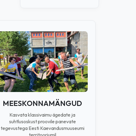
MEESKONNAMÄNGUD
Kasvata klassivaimu ägedate ja
suhtlusoskust proovile panevate
tegevustega Eesti Kaevandusmuuseumi
territooriumil