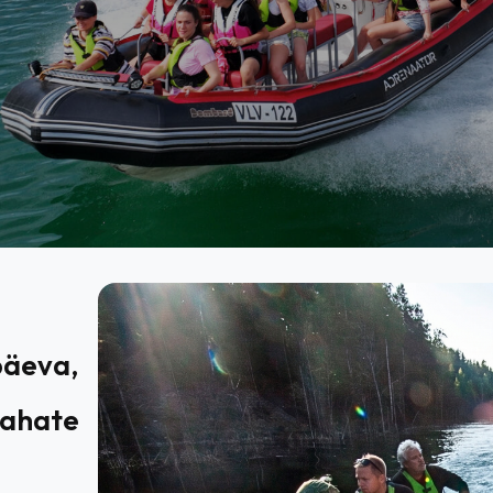
päeva,
tahate