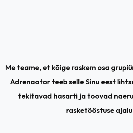
Me teame, et kõige raskem osa grupiüri
Adrenaator teeb selle Sinu eest liht
tekitavad hasarti ja toovad naeru
rasketööstuse ajalug