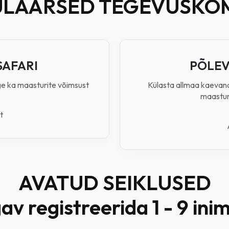
ULAARSED TEGEVUSKO
SAFARI
PÕLEV
ge ka maasturite võimsust
Külasta allmaa kaevand
maasturi
t
AVATUD SEIKLUSED
v registreerida 1 - 9 ini