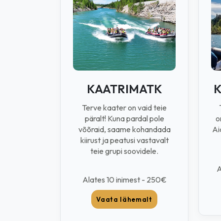
KAATRIMATK
K
Terve kaater on vaid teie
päralt! Kuna pardal pole
o
võõraid, saame kohandada
Ai
kiirust ja peatusi vastavalt
teie grupi soovidele.
A
Alates 10 inimest - 250€
Vaata lähemalt