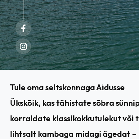
Tule oma seltskonnaga Aidusse
Ükskõik, kas tähistate sõbra sünni
korraldate klassikokkutulekut või 
lihtsalt kambaga midagi ägedat –