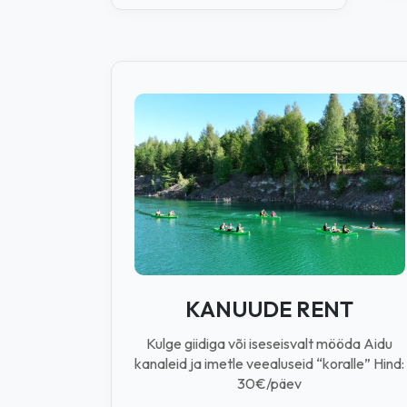
KANUUDE RENT
Kulge giidiga või iseseisvalt mööda Aidu
kanaleid ja imetle veealuseid “koralle” Hind:
30€/päev