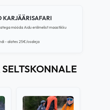
 KARJÄÄRISAFARI
atega mööda Aidu eriilmelist maastikku
undi - alates 25€/osaleja
A SELTSKONNALE