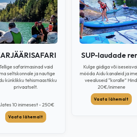
ARJÄÄRISAFARI
SUP-laudade re
Tellige safarimasinad vaid
Kulge giidiga või iseseisva
ma seltskonnale ja nautige
mööda Aidu kanaleid ja ime
du künklikku tehismaastikku
veealuseid “koralle” Hind
privaatselt.
20€/inimene
Vaata lähemalt
lates 10 inimesest - 250€
Vaata lähemalt