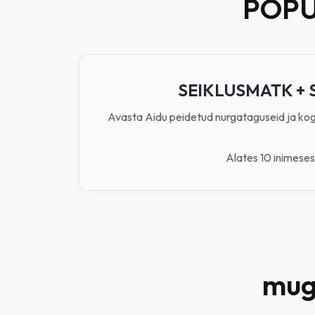
POP
SEIKLUSMATK + 
Avasta Aidu peidetud nurgataguseid ja ko
Alates 10 inimeses
muga