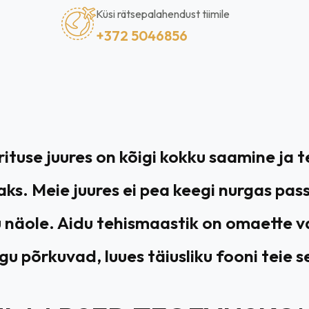
Küsi rätsepalahendust tiimile
+372 5046856
tuse juures on kõigi kokku saamine ja t
saks. Meie juures ei pea keegi nurgas pas
 näole. Aidu tehismaastik on omaette va
u põrkuvad, luues täiusliku fooni teie s