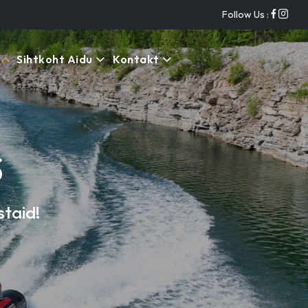
Follow Us :
Sihtkoht Aidu
Kontakt
s
staid!