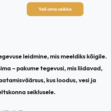
Vali oma seiklus
egevuse leidmine, mis meeldiks kõigile.
sima – pakume tegevusi, mis liidavad,
atamisväärsus, kus loodus, vesi ja
eltskonna seiklusele.