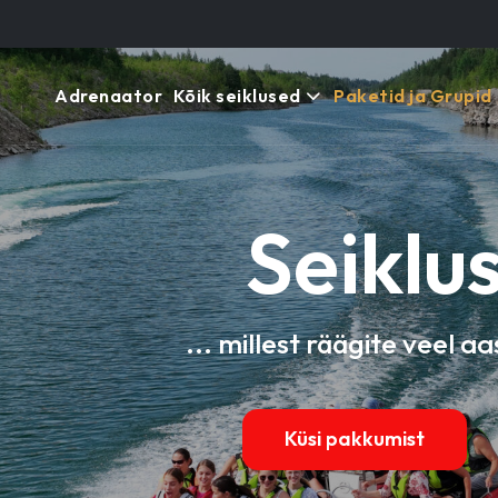
Adrenaator
Kõik seiklused
Paketid ja Grupid
Seiklu
... millest räägite veel aa
Küsi pakkumist