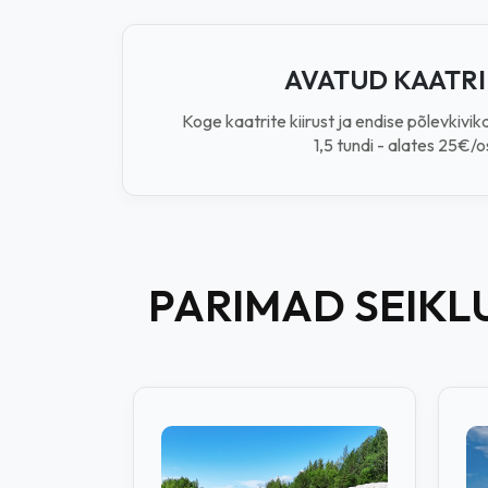
AVATUD KAATR
Koge kaatrite kiirust ja endise põlevkivik
1,5 tundi - alates 25€/o
PARIMAD SEIKL